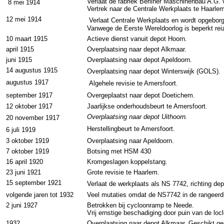
Verlaat de fabriek Berliner Maschinenbau A.G. v
8 mei 1914
Vertrek naar de Centrale Werkplaats te Haarle
12 mei 1914
Verlaat Centrale Werkplaats en wordt opgeborg
Vanwege de Eerste Wereldoorlog is beperkt rei
10 maart 1915
Actieve dienst vanuit depot Hoorn.
april 1915
Overplaatsing naar depot Alkmaar.
juni 1915
Overplaatsing naar depot Apeldoorn.
14 augustus 1915
Overplaatsing naar depot Winterswijk (GOLS).
augustus 1917
Algehele revisie te Amersfoort.
september 1917
Overgeplaatst naar depot Doetichem.
12 oktober 1917
Jaarlijkse onderhoudsbeurt te Amersfoort.
Overplaatsing naar depot Uithoorn.
20 november 1917
Herstellingbeurt te Amersfoort.
6 juli 1919
3 oktober 1919
Overplaatsing naar Apeldoorn.
7 oktober 1919
Botsing met HSM 430
16 april 1920
Kromgeslagen koppelstang.
23 juni 1921
Grote revisie te Haarlem.
15 september 1921
Verlaat de werkplaats als NS 7742, richting de
volgende jaren tot 1932
Veel mutaties omdat de NS7742 in de rangeerd
2 juni 1927
Betrokken bij cycloonramp te Neede.
Vrij ernstige beschadiging door puin van de loc
1932
Overplaatsing naar depot Alkmaar. Geschikt ge