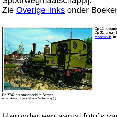
Spoorwegmaatschappij.
Zie
Overige links
onder Boeken 
Op 12 november
Op 31 januari 
Medemblik
. In
De 7742 als standbeeld te Bergen.
Ansichtkaart, Uitgeverij Muva, Valkenburg (L)
Hieronder een aantal foto´s va