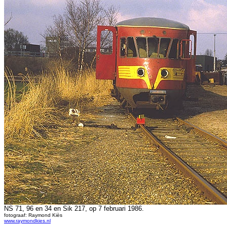
NS 71, 96 en 34 en Sik 217, op 7 februari 1986.
fotograaf: Raymond Kiès
www.raymondkies.nl