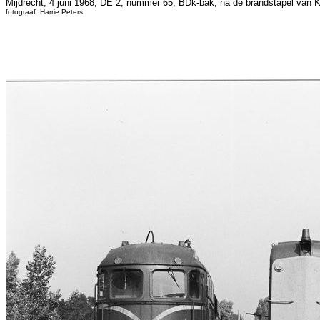
Mijdrecht, 4 juni 1968, DE 2, nummer 65, BDk-bak, na de brandstapel van 
fotograaf: Harrie Peters