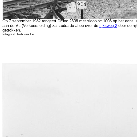
Op 7 september 1982 rangeert DEloc 2308 met slooploc 1008 op het aanslui
aan de VL (Verkeersleiding) zal zodra de ahob over de
rijksweg 2
door de rij
getrokken.
fotograaf: Rob van Ee