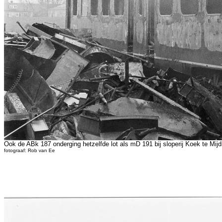
Ook de ABk 187 onderging hetzelfde lot als mD 191 bij sloperij Koek te Mijd
fotograaf: Rob van Ee