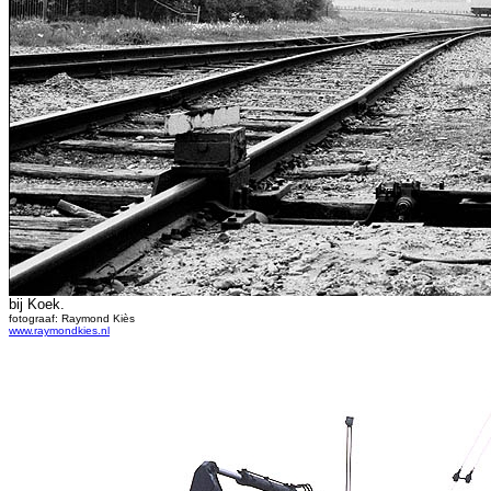
bij Koek.
fotograaf: Raymond Kiès
www.raymondkies.nl