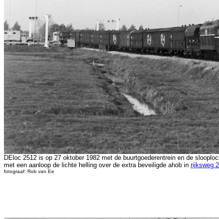
DEloc 2512 is op 27 oktober 1982 met de buurtgoederentrein en de slooploc
met een aanloop de lichte helling over de extra beveiligde ahob in
rijksweg 2
fotograaf: Rob van Ee