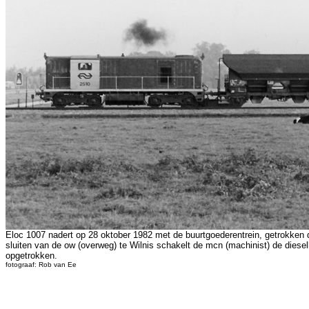
Eloc 1007 nadert op 28 oktober 1982 met de buurtgoederentrein, getrokken
sluiten van de ow (overweg) te Wilnis schakelt de mcn (machinist) de dies
opgetrokken.
fotograaf: Rob van Ee