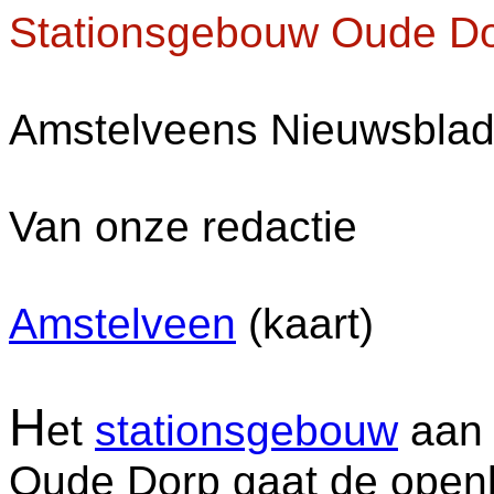
Stationsgebouw Oude Do
Amstelveens Nieuwsblad,
Van onze redactie
Amstelveen
(kaart)
H
et
stationsgebouw
aan 
Oude Dorp gaat de openb