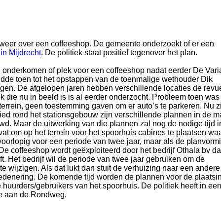
eer over een coffeeshop. De gemeente onderzoekt of er een
in Mijdrecht
. De politiek staat positief tegenover het plan.
 onderkomen of plek voor een coffeeshop nadat eerder De Vari
idde toen tot het opstappen van de toenmalige wethouder Dik
gen. De afgelopen jaren hebben verschillende locaties de revu
 die nu in beeld is is al eerder onderzocht. Probleem toen was
errein, geen toestemming gaven om er auto’s te parkeren. Nu z
d rond het stationsgebouw zijn verschillende plannen in de m
d. Maar de uitwerking van die plannen zal nog de nodige tijd i
at om op het terrein voor het spoorhuis cabines te plaatsen wa
oorlopig voor een periode van twee jaar, maar als de planvorm
 De coffeeshop wordt geëxploiteerd door het bedrijf Othala bv da
. Het bedrijf wil de periode van twee jaar gebruiken om de
e wijzigen. Als dat lukt dan stuit de verhuizing naar een andere
 redenering. De komende tijd worden de plannen voor de plaatsi
 huurders/gebruikers van het spoorhuis. De politiek heeft in ee
atie aan de Rondweg.