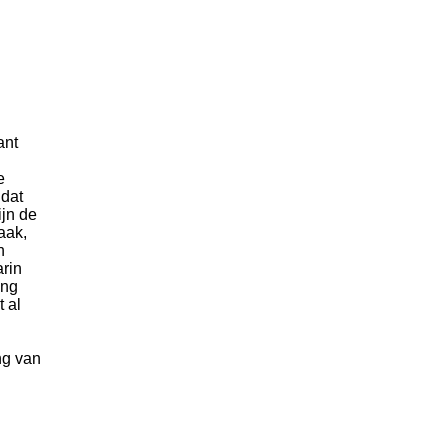
ant
e
 dat
ijn de
aak,
n
arin
ing
t al
ng van
n