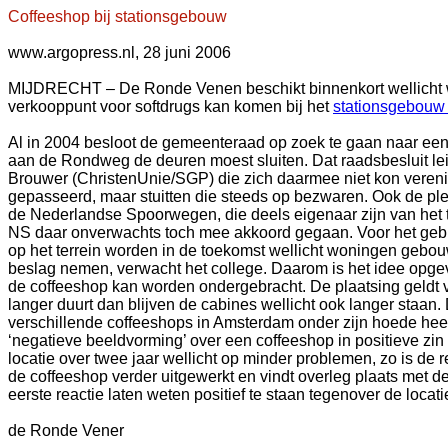
Coffeeshop bij stationsgebouw
www.argopress.nl, 28 juni 2006
MIJDRECHT – De Ronde Venen beschikt binnenkort wellicht w
verkooppunt voor softdrugs kan komen bij het
stationsgebouw 
Al in 2004 besloot de gemeenteraad op zoek te gaan naar een
aan de Rondweg de deuren moest sluiten. Dat raadsbesluit le
Brouwer (ChristenUnie/SGP) die zich daarmee niet kon vereni
gepasseerd, maar stuitten die steeds op bezwaren. Ook de plek
de Nederlandse Spoorwegen, die deels eigenaar zijn van het t
NS daar onverwachts toch mee akkoord gegaan. Voor het gebie
op het terrein worden in de toekomst wellicht woningen gebouw
beslag nemen, verwacht het college. Daarom is het idee opgev
de coffeeshop kan worden ondergebracht. De plaatsing geldt v
langer duurt dan blijven de cabines wellicht ook langer staan.
verschillende coffeeshops in Amsterdam onder zijn hoede heeft
‘negatieve beeldvorming’ over een coffeeshop in positieve zin t
locatie over twee jaar wellicht op minder problemen, zo is de
de coffeeshop verder uitgewerkt en vindt overleg plaats met de
eerste reactie laten weten positief te staan tegenover de loc
de Ronde Vener