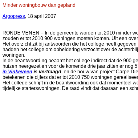
Minder woningbouw dan gepland
Argopress
, 18 april 2007
RONDE VENEN – In de gemeente worden tot 2010 minder woni
zouden er tot 2010 900 woningen moeten komen. Uit een overzi
Het overzicht zit bij antwoorden die het college heeft gegev
hadden het college om opheldering verzocht over de achterb
woningen.
In de beantwoording beaamt het college indirect dat de 900 g
huizen neergezet en voor de komende drie jaar zitten er nog 57
in Vinkeveen
is vertraagd
, en de bouw van project Carpe Die
betekenen die cijfers dat er tot 2010 750 woningen gerealisee
Het college schrijft in de beantwoording ook dat momenteel w
tijdelijke starterswoningen. De raad vindt dat daaraan een sch