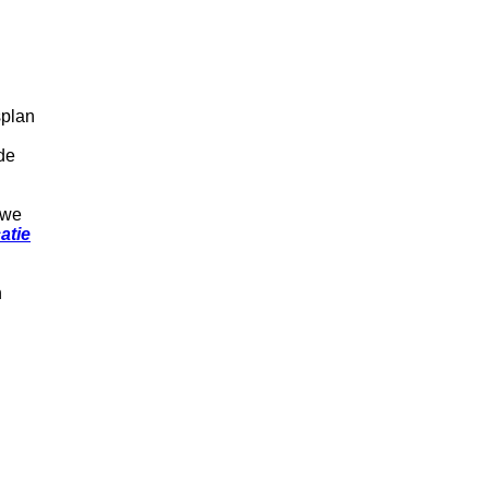
splan
de
uwe
atie
n