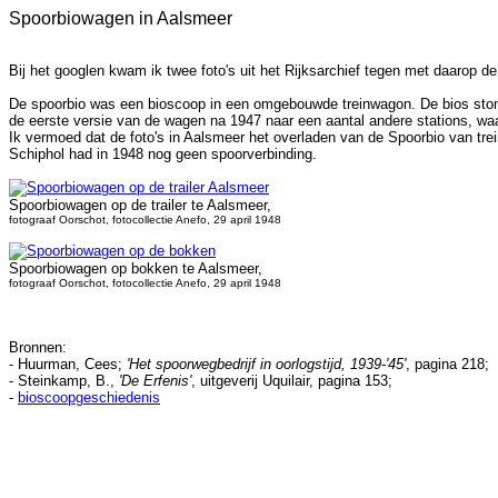
Spoorbiowagen in Aalsmeer
Bij het googlen kwam ik twee foto's uit het Rijksarchief tegen met daarop d
De spoorbio was een bioscoop in een omgebouwde treinwagon. De bios stond 
de eerste versie van de wagen na 1947 naar een aantal andere stations, wa
Ik vermoed dat de foto's in Aalsmeer het overladen van de Spoorbio van trein
Schiphol had in 1948 nog geen spoorverbinding.
Spoorbiowagen op de trailer te Aalsmeer,
fotograaf Oorschot, fotocollectie Anefo, 29 april 1948
Spoorbiowagen op bokken te Aalsmeer,
fotograaf Oorschot, fotocollectie Anefo, 29 april 1948
Bronnen:
- Huurman, Cees;
'Het spoorwegbedrijf in oorlogstijd, 1939-'45'
, pagina 218;
-
Steinkamp, B.,
'De Erfenis'
, uitgeverij Uquilair, pagina 153;
-
bioscoopgeschiedenis