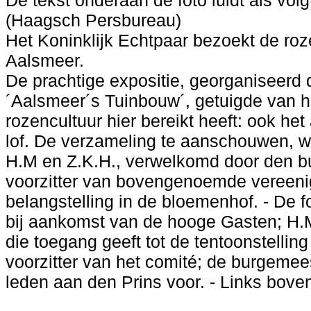
De tekst onderaan de foto luidt als volg
(Haagsch Persbureau)
Het Koninklijk Echtpaar bezoekt de roz
Aalsmeer.
De prachtige expositie, georganiseerd 
´Aalsmeer´s Tuinbouw´, getuigde van he
rozencultuur hier bereikt heeft: ook he
lof. De verzameling te aanschouwen, w
H.M en Z.K.H., verwelkomd door den b
voorzitter van bovengenoemde vereeni
belangstelling in de bloemenhof. - De
bij aankomst van de hooge Gasten; H.M.
die toegang geeft tot de tentoonstellin
voorzitter van het comité; de burgemees
leden aan den Prins voor. - Links bove